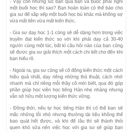
- Vậy còn những lúc bạn quá bận và buộc phải nghỉ
một buổi học thì sao? Bạn hoàn toàn có thể báo cho
gia sư để sắp xếp một buổi học bù khác mà không sợ
vừa mất tiền vừa mất kiến thức.
- Gia sư dạy học 1-1 cũng sẽ dễ dàng hơn trong việc
truyền đạt kiến thức so với khi phải dạy cả 30-40
người cùng một lúc, bất kì câu hỏi nào của bạn cũng
sẽ được gia sư giải thích một cách chi tiết cho đển khi
bạn hiểu rõ.
- Ngoài ra, gia sư cũng sẽ cô động kiến thức một cách
hiệu quả nhất, dạy riêng những thủ thuật, cách nhớ
nhanh mà chỉ riêng mỗi thầy cô mới biết, qua đó góp
phần giúp học viên học tiếng Hàn nhẹ nhàng nhưng
vẫn sở hữu một lượng kiến thức vững.
- Đồng thời, nếu tự học tiếng Hàn thì có thể bạn sẽ
mắc những lỗi nhỏ nhưng thường tài liệu không thể
bao quát hết được, và khi để lâu thì sẽ thành thói
quen khó sửa nên việc học với gia sư sẽ giúp bạn