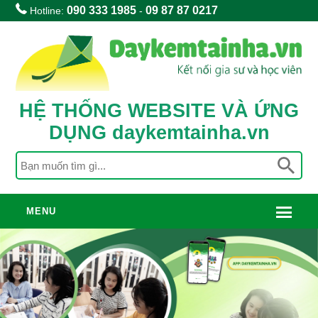
090 333 1985
09 87 87 0217
Hotline:
-
HỆ THỐNG WEBSITE VÀ ỨNG
DỤNG daykemtainha.vn
MENU