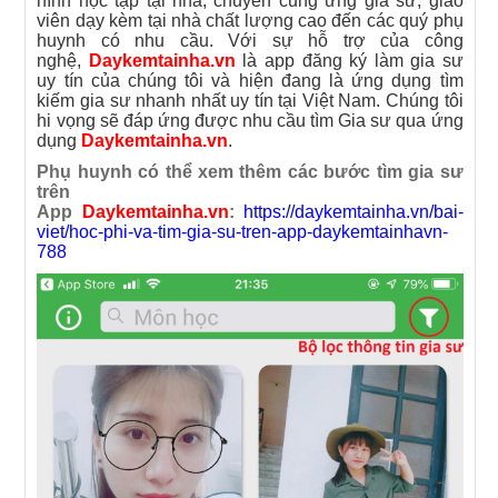
hình học tập tại nhà, chuyên cung ứng gia sư, giáo
viên dạy kèm tại nhà chất lượng cao đến các quý phụ
huynh có nhu cầu. Với sự hỗ trợ của công
nghệ,
Daykemtainha.vn
là app đăng ký làm gia sư
uy tín của chúng tôi và hiện đang là ứng dụng tìm
kiếm gia sư nhanh nhất uy tín tại Việt Nam. Chúng tôi
hi vọng sẽ đáp ứng được nhu cầu tìm Gia sư qua ứng
dụng
Daykemtainha.vn
.
Phụ huynh có thể xem thêm các bước tìm gia sư
trên
App
Daykemtainha.vn
:
https://daykemtainha.vn/bai-
viet/hoc-phi-va-tim-gia-su-tren-app-daykemtainhavn-
788