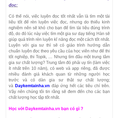
đọc:
Có thể nói, việc luyện đọc tốt nhất vẫn là tìm một tài
liệu tốt để rèn luyện việc đọc, nhưng do thiếu kinh
nghiệm nên sẽ khó cho bạn để tìm tài liệu đúng trình
độ, do đó lúc này việc tìm một gia sư dạy tiếng Hàn sẽ
giúp quá trình rèn luyện kĩ năng đọc một cách tốt nhất.
Luyện với gia sư thì sẽ có giáo trình hướng dẫn
chuẩn luyện đọc theo yêu cầu của học viên như để thi
tốt nghiệp, thi Topik, … Nhưng tìm đâu một trung tâm
gia sư chất lượng? Trung tâm đó phải uy tín (làm việc
ít nhất trên 10 năm), có web và app riêng, đã được
nhiều đánh giá khách quan từ những người học
trước và có dàn gia sư thật sự chất lượng;
và
Daykemtainha.vn
đáp ứng hết các tiêu chí trên.
Vậy nên chúng tôi tin rằng sẽ đem đến cho các bạn
chất lượng học tập tốt nhất.
Học với Daykemtainha.vn bạn có gì ?