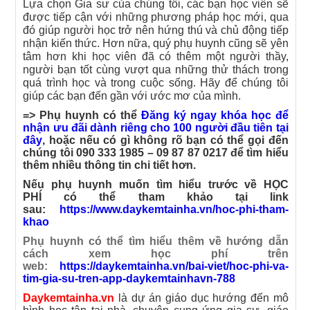
Lựa chọn Gia sư của chúng tôi, các bạn học viên sẽ
được tiếp cận vớ
i những phương pháp học mới, qua
đó giúp người học trở nên hứng thú và chủ động tiếp
nhận kiến thức. Hơn nữa, quý phụ huynh cũng sẽ yên
tâm hơn khi học viên đã có thêm một người thầy,
người bạn tốt cùng vượt qua những thử thách trong
quá trình học và trong cuộc sống. Hãy để chúng tôi
giúp các bạn đến gần với ước mơ của mình.
=> Phụ huynh có thể
Đăng ký ngay khóa học để
nhận ưu đãi dành riêng cho 100 người đầu tiên tại
đây
,
hoặc nếu có gì không rõ bạn có thể gọi đến
chúng tôi
090 333 1985 – 09 87 87 0217
để tìm hiểu
thêm nhiều thông tin chi tiết hơn.
Nếu phụ huynh muốn tìm hiểu trước về HỌC
PHÍ có thể tham khảo tại link
sau:
https://www.daykemtainha.vn/hoc-phi-tham-
khao
Phụ huynh có thể tìm hiểu thêm về hướng dẫn
cách xem học phí trên
web:
https://daykemtainha.vn/bai-viet/hoc-phi-va-
tim-gia-su-tren-app-daykemtainhavn-788
Daykemtainha.vn
là dự án giáo dục hướng đến mô