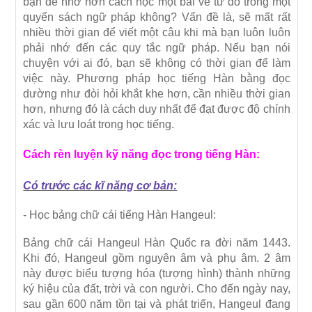
bạn dễ nhớ hơn cách học một bài về từ đó trong một
quyển sách ngữ pháp không? Vấn đề là, sẽ mất rất
nhiều thời gian để viết một câu khi mà bạn luôn luôn
phải nhớ đến các quy tắc ngữ pháp. Nếu bạn nói
chuyện với ai đó, bạn sẽ không có thời gian để làm
việc này. Phương pháp học tiếng Hàn bằng đọc
dường như đòi hỏi khắt khe hơn, cần nhiều thời gian
hơn, nhưng đó là cách duy nhất để đạt được độ chính
xác và lưu loát trong học tiếng.
Cách rèn luyện kỹ năng đọc trong tiếng Hàn:
Có trước các kĩ năng cơ bản:
- Học bảng chữ cái tiếng Hàn Hangeul:
Bảng chữ cái Hangeul Hàn Quốc ra đời năm 1443.
Khi đó, Hangeul gồm nguyên âm và phụ âm. 2 âm
này được biểu tượng hóa (tượng hình) thành những
ký hiệu của đất, trời và con người. Cho đến ngày nay,
sau gần 600 năm tồn tại và phát triển, Hangeul đang