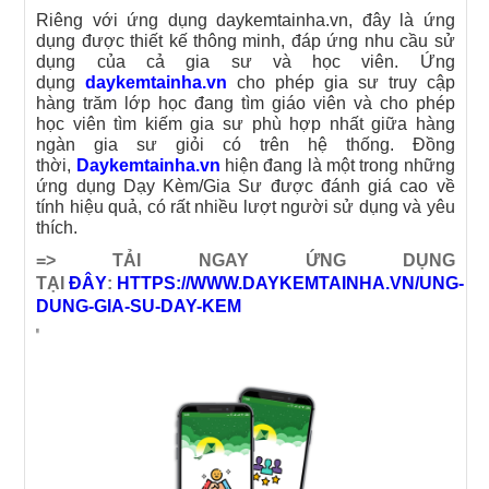
Riêng với ứng dụng daykemtainha.vn, đây là ứng
dụng được thiết kế thông minh, đáp ứng nhu cầu sử
dụng của cả gia sư và học viên. Ứng
dụng
daykemtainha.vn
cho phép gia sư truy cập
hàng trăm lớp học đang tìm giáo viên và cho phép
học viên tìm kiếm gia sư phù hợp nhất giữa hàng
ngàn gia sư giỏi có trên hệ thống. Đồng
thời,
Daykemtainha.vn
hiện đang là một trong những
ứng dụng Dạy Kèm/Gia Sư được đánh giá cao về
tính hiệu quả, có rất nhiều lượt người sử dụng và yêu
thích.
=> TẢI NGAY ỨNG DỤNG
TẠI
ĐÂY
:
HTTPS://WWW.DAYKEMTAINHA.VN/UNG-
DUNG-GIA-SU-DAY-KEM