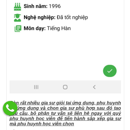
Còn rất nhiều gia sư giỏi tại ứng dụng, phụ huynh
tải ứng dụng và chọn gia sư phù hợp sau đó tạo
yêu cầu, bộ phận tư vấn sẽ liên hệ ngay với quý
phụ huynh học viên để tiến hành sắp xếp gia sư
mà phụ huynh học viên chọn