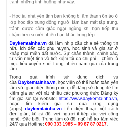
tránh những tình huống như vậy.
- Học tại nhà yên tĩnh bạn không bị âm thanh ồn ào ở
lớp học tập trung đông người làm bạn mất tập trung,
tránh được cảm giác ngại ngùng khi bạn tiếp thu
chậm hơn so với nhiều bạn khác trong lớp.
Daykemtainha.vn
đã làm nhịp cầu chia sẻ thông tin
hữu ích đến các phụ huynh, học sinh và gia sư ở
khắp mọi miền đất nước. Sự chân thành, chính xác,
tư vấn nhiệt tình và tiết kiệm tối đa chi phí – chính là
mục tiêu xuyên suốt trong nhiều năm qua của trung
tâm.
Trong quá trình sử dụng dịch vụ
của
Daykemtainha
.vn
, học viên có thể hoàn toàn yên
tâm với giao diện thông minh, dễ dàng sử dụng để tìm
kiếm gia sư với rất nhiều các phương thức Đăng ký
tìm gia sư tại website:
https://www.daykemtainha.vn
,
hoặc tìm kiếm gia sư qua ứng dụng
(apps)
daykemtainha.vn
trên điện thoại một cách
đơn giản, kể cả đối với người ít tiếp xúc với công
nghệ. Đặc biệt, Trung tâm có đội ngũ hỗ trợ làm việc
24/7 qua Hotline
:
090 333 1985 – 09 87 87 0217
.